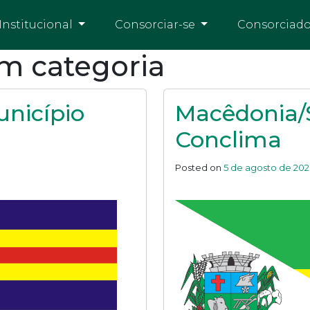
Institucional
Consorciar-se
Consorciad
em categoria
nicípio
Macêdonia/S
Conclima
Posted on
5 de agosto de 2026