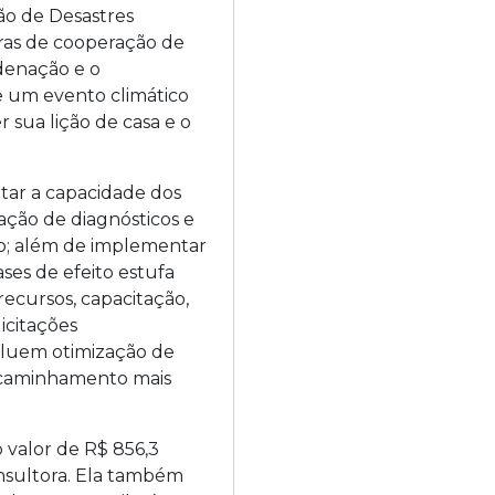
ão de Desastres
uras de cooperação de
denação e o
e um evento climático
r sua lição de casa e o
ntar a capacidade dos
zação de diagnósticos e
ão; além de implementar
ses de efeito estufa
ecursos, capacitação,
icitações
ncluem otimização de
encaminhamento mais
 valor de R$ 856,3
nsultora. Ela também