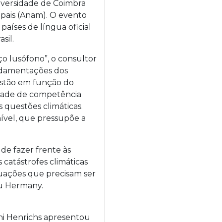
niversidade de Coimbra
ipais (Anam). O evento
países de língua oficial
sil.
ço lusófono”, o consultor
ndamentações dos
 gestão em função do
edade de competência
 questões climáticas.
ível, que pressupõe a
de fazer frente às
catástrofes climáticas
uações que precisam ser
ou Hermany.
ni Henrichs apresentou