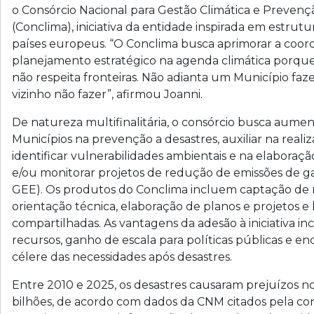
o Consórcio Nacional para Gestão Climática e Prevenç
(Conclima), iniciativa da entidade inspirada em estrut
países europeus. “O Conclima busca aprimorar a coor
planejamento estratégico na agenda climática porqu
não respeita fronteiras. Não adianta um Município faze
vizinho não fazer”, afirmou Joanni.
De natureza multifinalitária, o consórcio busca aume
Municípios na prevenção a desastres, auxiliar na reali
identificar vulnerabilidades ambientais e na elaboraç
e/ou monitorar projetos de redução de emissões de ga
GEE). Os produtos do Conclima incluem captação de r
orientação técnica, elaboração de planos e projetos e l
compartilhadas. As vantagens da adesão à iniciativa i
recursos, ganho de escala para políticas públicas e 
célere das necessidades após desastres.
Entre 2010 e 2025, os desastres causaram prejuízos no
bilhões, de acordo com dados da CNM citados pela co