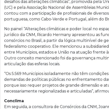
desafios das alterações climáticas”, promovida pela U
(UC) e pela Associação Nacional de Assembleias Munic
contou com a participação de profissionais de diversos 
portuguesa, como Cabo-Verde e Portugal, além do Bra
No painel “Alterações climáticas e poder local no espa
jurídico da CNM, Ricardo Hermany apresentou as fu
consórcios no Brasil, a partir da lógica multinível de
federalismo cooperativo. Ele mencionou a subsidiari
entre Municípios, estados e União na atuação frente às
Outro conceito mencionado foi da governança multin
articulação das esferas locais.
“Os 5.569 Municípios isoladamente não têm condições 
demandas de políticas públicas no enfrentamento das 
porque isso requer projetos de grande dimensão e at
necessariamente regionalizadas e articuladas”, afirm
Conclima
Em seguida, a consultora de Consórcios da CNM, Joan