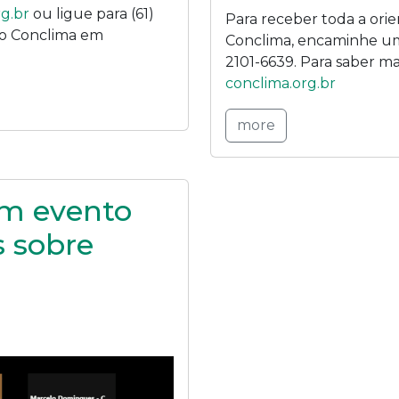
g.br
ou ligue para (61)
Para receber toda a ori
 do Conclima em
Conclima, encaminhe u
2101-6639. Para saber ma
conclima.org.br
more
em evento
 sobre