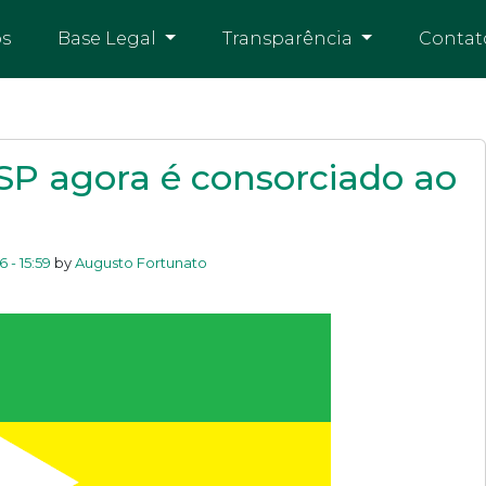
os
Base Legal
Transparência
Contat
P agora é consorciado ao
 - 15:59
by
Augusto Fortunato