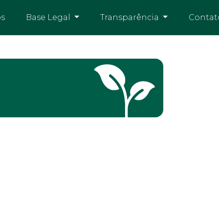
os
Base Legal
Transparência
Contat