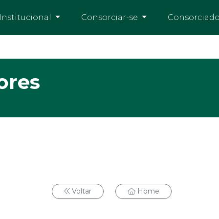
Institucional
Consorciar-se
Consorciad
ores
Voltar
Home